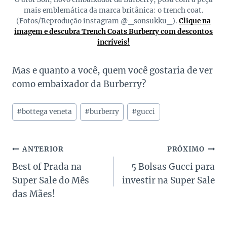
mais emblemática da marca britânica: o trench coat.
(Fotos/Reprodução instagram @_sonsukku_).
Clique na
imagem e descubra Trench Coats Burberry com descontos
incríveis!
Mas e quanto a você, quem você gostaria de ver
como embaixador da Burberry?
Tags
#
bottega veneta
#
burberry
#
gucci
do
Post:
Navegação
ANTERIOR
PRÓXIMO
Best of Prada na
5 Bolsas Gucci para
de
Super Sale do Mês
investir na Super Sale
Post
das Mães!