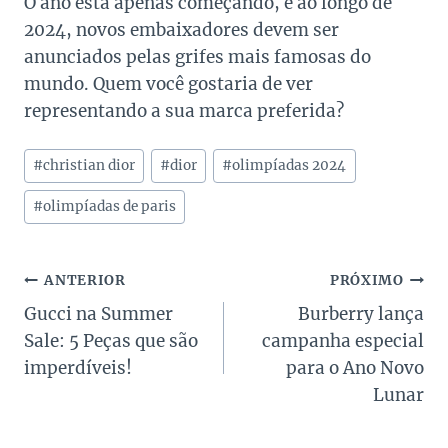
O ano está apenas começando, e ao longo de
2024, novos embaixadores devem ser
anunciados pelas grifes mais famosas do
mundo. Quem você gostaria de ver
representando a sua marca preferida?
Tags
#
christian dior
#
dior
#
olimpíadas 2024
do
Post:
#
olimpíadas de paris
Navegação
ANTERIOR
PRÓXIMO
Gucci na Summer
Burberry lança
de
Sale: 5 Peças que são
campanha especial
Post
imperdíveis!
para o Ano Novo
Lunar