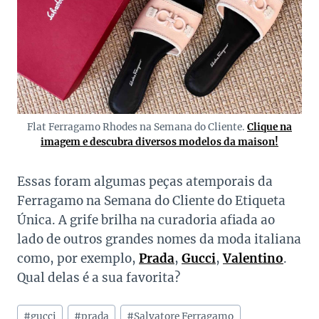
Flat Ferragamo Rhodes na Semana do Cliente.
Clique na
imagem e descubra diversos modelos da maison!
Essas foram algumas peças atemporais da
Ferragamo na Semana do Cliente do Etiqueta
Única. A grife brilha na curadoria afiada ao
lado de outros grandes nomes da moda italiana
como, por exemplo,
Prada
,
Gucci
,
Valentino
.
Qual delas é a sua favorita?
Tags
#
gucci
#
prada
#
Salvatore Ferragamo