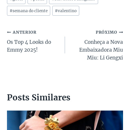
do
Post:
#
semana do cliente
#
valentino
Navegação
ANTERIOR
PRÓXIMO
Os Top 4 Looks do
Conheça a Nova
de
Emmy 2025!
Embaixadora Miu
Post
Miu: Li Gengxi
Posts Similares