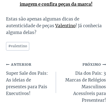
imagem e confira peças da marca!
Estas são apenas algumas dicas de
autenticidade de peças
Valentino
! Já conhecia
alguma delas?
Tags
#
valentino
do
Post:
Navegação
ANTERIOR
PRÓXIMO
Super Sale dos Pais:
Dia dos Pais: 3
de
As ideias de
Marcas de Relógios
Post
presentes para Pais
Masculinos
Executivos!
Acessíveis para
Presentear!