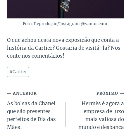
Foto: Reprodução/Instagram @vamuseum.
O que achou desta nova exposição que conta a
história da Cartier? Gostaria de visitá-la? Nos
conte nos comentários!
Tags
#
Cartier
do
Post:
Navegação
ANTERIOR
PRÓXIMO
As bolsas da Chanel
Hermès é agora a
de
que são presentes
empresa de luxo
Post
perfeitos de Dia das
mais valiosa do
Mães!
mundo e desbanca