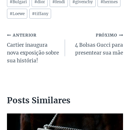
#
Bulgari
#
dior
#
fendi
#
givenchy
#
hermes
do
Post:
#
Loewe
#
tiffany
Navegação
ANTERIOR
PRÓXIMO
Cartier inaugura
4 Bolsas Gucci para
de
nova exposição sobre
presentear sua mãe
Post
sua história!
Posts Similares