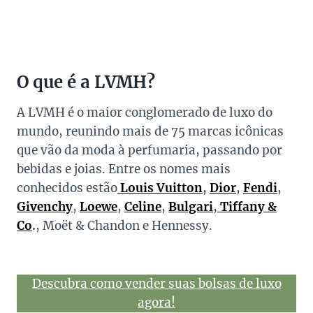
O que é a LVMH?
A LVMH é o maior conglomerado de luxo do
mundo, reunindo mais de 75 marcas icônicas
que vão da moda à perfumaria, passando por
bebidas e joias. Entre os nomes mais
conhecidos estão
Louis Vuitton
,
Dior
,
Fendi
,
Givenchy
,
Loewe
,
Celine
,
Bulgari
,
Tiffany &
Co
.
, Moët & Chandon e Hennessy.
Descubra como vender suas bolsas de luxo
agora!