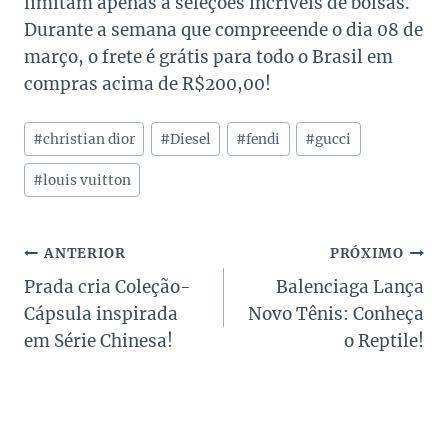
limitam apenas a seleções incríveis de bolsas.
Durante a semana que compreeende o dia 08 de
março, o frete é grátis para todo o Brasil em
compras acima de R$200,00!
Tags
#
christian dior
#
Diesel
#
fendi
#
gucci
do
Post:
#
louis vuitton
Navegação
ANTERIOR
PRÓXIMO
Prada cria Coleção-
Balenciaga Lança
de
Cápsula inspirada
Novo Tênis: Conheça
Post
em Série Chinesa!
o Reptile!