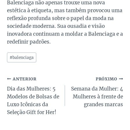
Balenciaga não apenas trouxe uma nova
estética à etiqueta, mas também provocou uma
reflexão profunda sobre o papel da moda na
sociedade moderna. Sua ousadia e visão
inovadora continuam a moldar a Balenciaga e a
redefinir padrões.
Tags
#
balenciaga
do
Post:
Navegação
ANTERIOR
PRÓXIMO
Dia das Mulheres: 5
Semana da Mulher: 4
de
Modelos de Bolsas de
Mulheres à frente de
Post
Luxo Icônicas da
grandes marcas
Seleção Gift for Her!