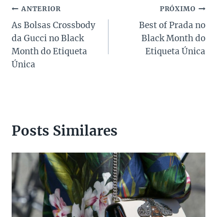
Navegação
ANTERIOR
PRÓXIMO
As Bolsas Crossbody
Best of Prada no
de
da Gucci no Black
Black Month do
Post
Month do Etiqueta
Etiqueta Única
Única
Posts Similares