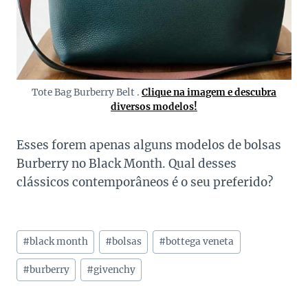
Tote Bag Burberry Belt .
Clique na imagem e descubra
diversos modelos!
Esses forem apenas alguns modelos de bolsas
Burberry no Black Month. Qual desses
clássicos contemporâneos é o seu preferido?
Tags
#
black month
#
bolsas
#
bottega veneta
do
Post:
#
burberry
#
givenchy