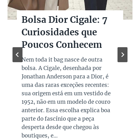
Bolsas Pretas de
Marcas de Luxo na
Super Sale dos Pais
Quando falamos de cores de bolsas,
os modelos em preto são os mais
queridos e tradicionais, estando
presente no guarda roupa de quase
todas as mulheres. Esta é uma cor
versátil, clássica e atemporal e
investir em peças neste tom garante
combinações para quase todo look
que usamos, sejam eles para
ocasiões casuais ou mais…