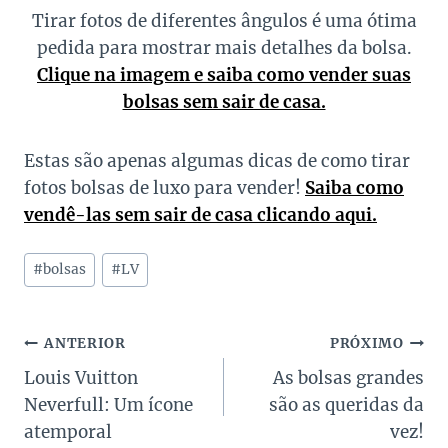
Tirar fotos de diferentes ângulos é uma ótima
pedida para mostrar mais detalhes da bolsa.
Clique na imagem e saiba como vender suas
bolsas sem sair de casa.
Estas são apenas algumas dicas de como tirar
fotos bolsas de luxo para vender!
Saiba como
vendê-las sem sair de casa clicando aqui.
Tags
#
bolsas
#
LV
do
Post:
Navegação
ANTERIOR
PRÓXIMO
Louis Vuitton
As bolsas grandes
de
Neverfull: Um ícone
são as queridas da
Post
atemporal
vez!