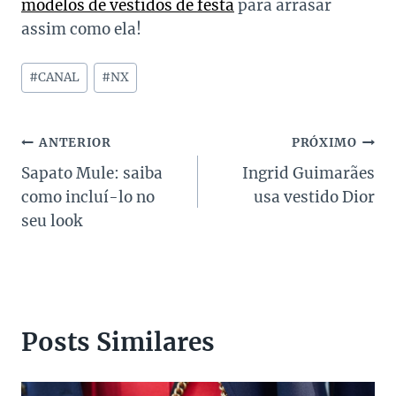
modelos de vestidos de festa
para arrasar
assim como ela!
Tags
#
CANAL
#
NX
do
Post:
Navegação
ANTERIOR
PRÓXIMO
Sapato Mule: saiba
Ingrid Guimarães
de
como incluí-lo no
usa vestido Dior
Post
seu look
Posts Similares