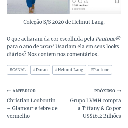
Coleção S/S 2020 de Helmut Lang.
O que acharam da cor escolhida pela
Pantone®
para o ano de 2020? Usariam ela em seus looks
diários? Nos contem nos comentários!
Tags
#
CANAL
#
Duran
#
Helmut Lang
#
Pantone
do
Post:
Navegação
ANTERIOR
PRÓXIMO
Christian Louboutin
Grupo LVMH compra
de
– Glamour e febre de
a Tiffany & Co por
Post
vermelho
US$16.2 Bilhões