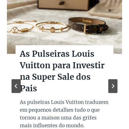
uis
Bolsas Tod’s:
estir
Conheça os mode
os
que ganharam
destaque com
Rebecca Armstro
n traduzem
 o que
Existem marcas que vivem d
rifes
tendências. Outras atravess