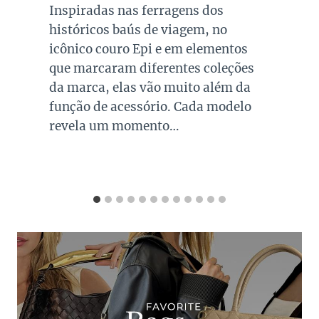
décadas apoiadas em um ati
dos
muito mais difícil de constru
 no
reputação. A Tod’s pertence 
mentos
segundo grupo. Fundada na It
oleções
reconhecida mundialmente p
além da
trabalho artesanal em couro,
 modelo
maison consolidou sua ident
apostando em um luxo discre
distante de logotipos exuber
coleções passageiras. Ao an