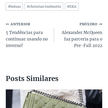
Tags
#
bolsas
#
christian louboutin
#
EKA
do
Post:
Navegação
ANTERIOR
PRÓXIMO
5 Tendências para
Alexander McQueen
de
continuar usando no
faz parceria para o
Post
inverno!
Pre-Fall 2022
Posts Similares