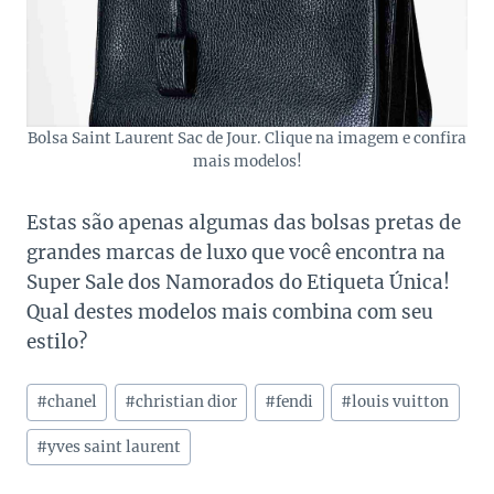
Bolsa Saint Laurent Sac de Jour. Clique na imagem e confira
mais modelos!
Estas são apenas algumas das bolsas pretas de
grandes marcas de luxo que você encontra na
Super Sale dos Namorados do Etiqueta Única!
Qual destes modelos mais combina com seu
estilo?
Tags
#
chanel
#
christian dior
#
fendi
#
louis vuitton
do
Post:
#
yves saint laurent