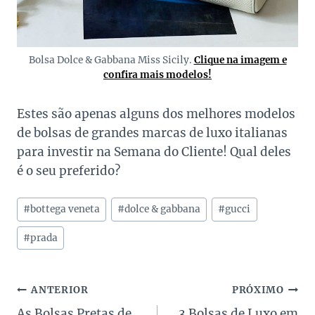
Bolsa Dolce & Gabbana Miss Sicily.
Clique na imagem e
confira mais modelos!
Estes são apenas alguns dos melhores modelos
de bolsas de grandes marcas de luxo italianas
para investir na Semana do Cliente! Qual deles
é o seu preferido?
Tags
#
bottega veneta
#
dolce & gabbana
#
gucci
do
Post:
#
prada
Navegação
ANTERIOR
PRÓXIMO
As Bolsas Pretas de
3 Bolsas de Luxo em