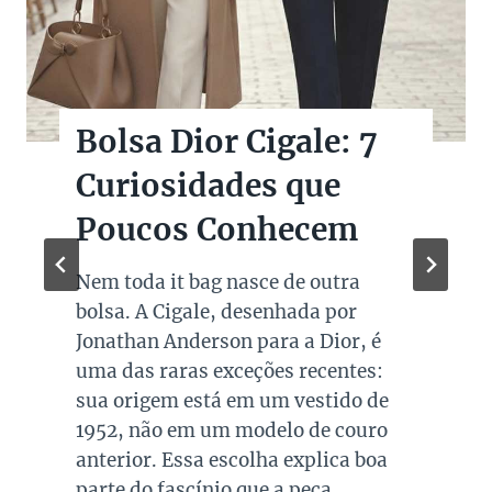
Bolsas Pretas de
Marcas de Luxo na
Super Sale dos Pais
Quando falamos de cores de bolsas,
os modelos em preto são os mais
queridos e tradicionais, estando
presente no guarda roupa de quase
todas as mulheres. Esta é uma cor
versátil, clássica e atemporal e
investir em peças neste tom garante
combinações para quase todo look