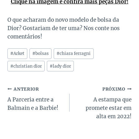
Clique na imagem e confira mais peças Dior!
O que acharam do novo modelo de bolsa da
Dior? Gostariam de ter uma? Nos conte nos
comentários!
Tags
#
Arket
#
bolsas
#
chiara ferragni
do
Post:
#
christian dior
#
lady dior
Navegação
ANTERIOR
PRÓXIMO
A Parceria entre a
A estampa que
de
Balmain e a Barbie!
promete estar em
Post
alta em 2022!