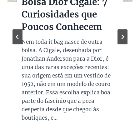
Bolsas Pretas de
Marcas de Luxo na
Super Sale dos Pais
Quando falamos de cores de bolsas,
os modelos em preto são os mais
queridos e tradicionais, estando
presente no guarda roupa de quase
todas as mulheres. Esta é uma cor
versátil, clássica e atemporal e
investir em peças neste tom garante
combinações para quase todo look
que usamos, sejam eles para
ocasiões casuais ou mais…