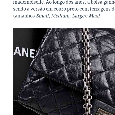
mademoiselle. Ao longo dos anos, a bolsa ganho
sendo a versão em couro preto com ferragens d
tamanhos
Small, Medium, Large
e
Maxi
.