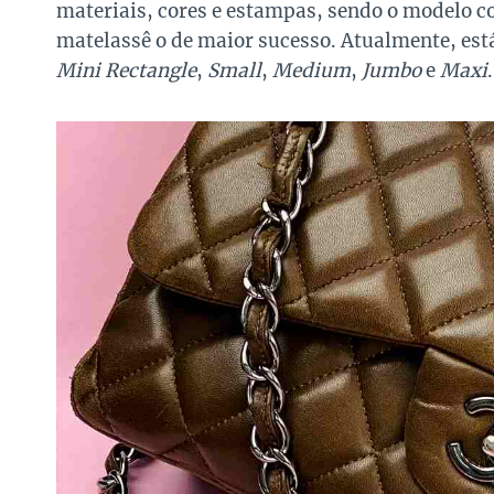
materiais, cores e estampas, sendo o modelo
matelassê o de maior sucesso. Atualmente, est
Mini Rectangle
,
Small
,
Medium
,
Jumbo
e
Maxi
.