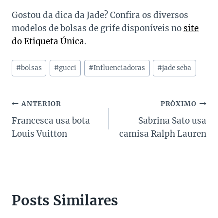
Gostou da dica da Jade? Confira os diversos
modelos de bolsas de grife disponíveis no
site
do Etiqueta Única
.
Tags
#
bolsas
#
gucci
#
Influenciadoras
#
jade seba
do
Post:
Navegação
ANTERIOR
PRÓXIMO
Francesca usa bota
Sabrina Sato usa
de
Louis Vuitton
camisa Ralph Lauren
Post
Posts Similares