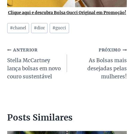
Clique aqui e descubra Bolsa Gucci Original em Promoção!
Tags
#
chanel
#
dior
#
gucci
do
Post:
Navegação
ANTERIOR
PRÓXIMO
Stella McCartney
As Bolsas mais
de
lança bolsas em novo
desejadas pelas
Post
couro sustentável
mulheres!
Posts Similares