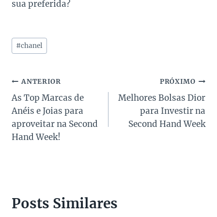
sua preferida?
Tags
#
chanel
do
Post:
Navegação
ANTERIOR
PRÓXIMO
As Top Marcas de
Melhores Bolsas Dior
de
Anéis e Joias para
para Investir na
Post
aproveitar na Second
Second Hand Week
Hand Week!
Posts Similares