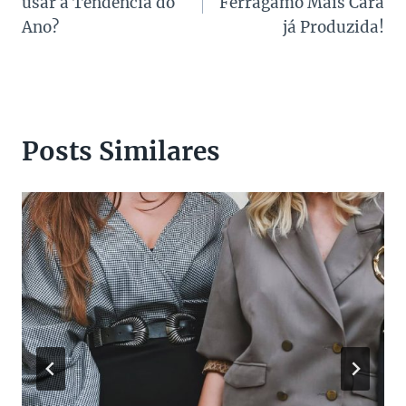
usar a Tendência do
Ferragamo Mais Cara
Post
Ano?
já Produzida!
Posts Similares