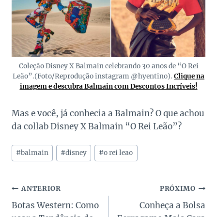
Coleção Disney X Balmain celebrando 30 anos de “O Rei
Leão”.(Foto/Reprodução instagram @hyentino).
Clique na
imagem e descubra Balmain com Descontos Incríveis!
Mas e você, já conhecia a Balmain? O que achou
da collab Disney X Balmain “O Rei Leão”?
Tags
#
balmain
#
disney
#
o rei leao
do
Post:
Navegação
ANTERIOR
PRÓXIMO
Botas Western: Como
Conheça a Bolsa
de