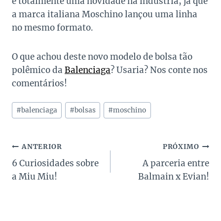
é totalmente uma novidade na indústria, já que
a marca italiana Moschino lançou uma linha
no mesmo formato.
O que achou deste novo modelo de bolsa tão
polêmico da
Balenciaga
? Usaria? Nos conte nos
comentários!
Tags
#
balenciaga
#
bolsas
#
moschino
do
Post:
Navegação
ANTERIOR
PRÓXIMO
6 Curiosidades sobre
A parceria entre
de
a Miu Miu!
Balmain x Evian!
Post