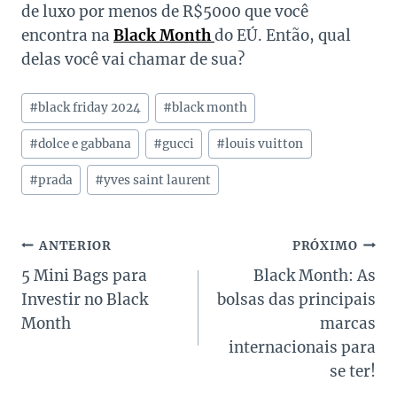
de luxo por menos de R$5000 que você
encontra na
Black Month
do EÚ. Então, qual
delas você vai chamar de sua?
Tags
#
black friday 2024
#
black month
do
Post:
#
dolce e gabbana
#
gucci
#
louis vuitton
#
prada
#
yves saint laurent
Navegação
ANTERIOR
PRÓXIMO
5 Mini Bags para
Black Month: As
de
Investir no Black
bolsas das principais
Post
Month
marcas
internacionais para
se ter!