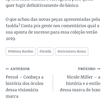
quer fugir definitivamente do básico.
O que achou das novas peças apresentadas pela
Isolda? Conta pra gente nos comentários qual a
sua aposta de sucesso para essa coleção verão
2019.
Tags
#
Helena Bordon
#
Isolda
#
miroslava duma
do
Post:
Navegação
ANTERIOR
PRÓXIMO
Persol – Conheça a
Nicole Miller – a
de
história dos óculos
história e o estilo
Post
dessa visionária
dessa marca de luxo
marca