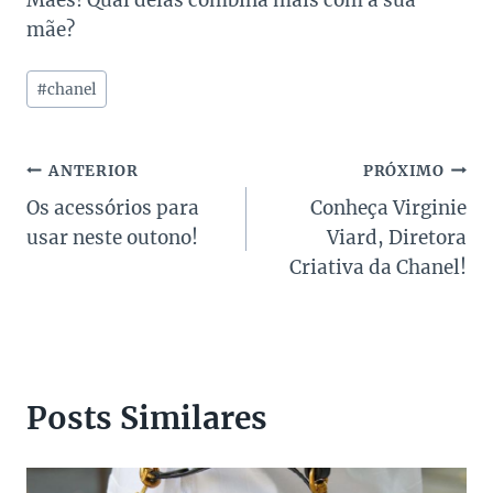
mãe?
Tags
#
chanel
do
Post:
Navegação
ANTERIOR
PRÓXIMO
Os acessórios para
Conheça Virginie
de
usar neste outono!
Viard, Diretora
Post
Criativa da Chanel!
Posts Similares