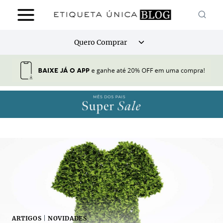
Pular
para
o
Alternar
Quero Comprar
Conteúdo
menu
filho
ARTIGOS
|
NOVIDADES