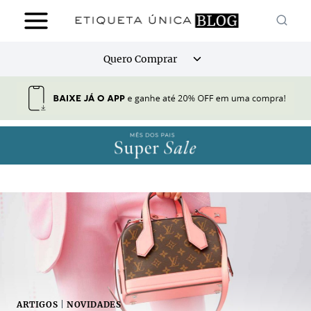
Pular
para
o
Alternar
Quero Comprar
Conteúdo
menu
filho
ARTIGOS
|
NOVIDADES