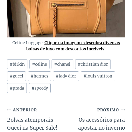
Celine Luggage.
Clique na imagem e descubra diversas
bolsas de luxo com descontos incríveis
!
Tags
#
birkin
#
celine
#
chanel
#
christian dior
do
Post:
#
gucci
#
hermes
#
lady dior
#
louis vuitton
#
prada
#
speedy
Navegação
ANTERIOR
PRÓXIMO
Bolsas atemporais
Os acessórios para
de
Gucci na Super Sale!
apostar no inverno