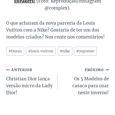
sneakers!
(Foto: Reprodução/Instagram
@complex).
O que acharam da nova parceria da Louis
Vuitton com a Nike? Gostaria de ter um dos
modelos criados? Nos conte nos comentários!
Tags
#
Duran
#
louis vuitton
#
nike
#
Supreme
do
Post:
Navegação
ANTERIOR
PRÓXIMO
Christian Dior lança
Os 5 Modelos de
de
versão micro da Lady
casaco para usar
Post
Dior!
neste inverno!