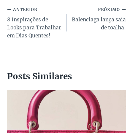
Navegação
ANTERIOR
PRÓXIMO
8 Inspirações de
Balenciaga lança saia
de
Looks para Trabalhar
de toalha!
Post
em Dias Quentes!
Posts Similares