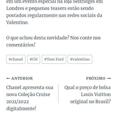
em um evento especial na loja Selfridges em
Londres e pequenos teasers estão sendo
postados regularmente nas redes sociais da
Valentino.
O que achou desta novidade? Nos conte nos
comentários!
Tags
#
chanel
#
Clé
#
Tom Ford
#
valentino
do
Post:
Navegação
ANTERIOR
PRÓXIMO
Chanel apresenta sua
Qual o preço de bolsa
de
nova Coleção Cruise
Louis Vuitton
Post
2021/2022
original no Brasil?
digitalmente!