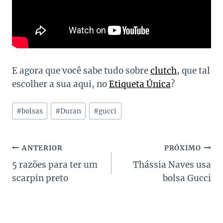
E agora que você sabe tudo sobre
clutch
, que tal
escolher a sua aqui, no
Etiqueta Única
?
Tags
#
bolsas
#
Duran
#
gucci
do
Post:
Navegação
ANTERIOR
PRÓXIMO
5 razões para ter um
Thássia Naves usa
de
scarpin preto
bolsa Gucci
Post