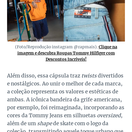
(Foto/Reprodução instagram @rapmais).
Clique na
imagem e descubra Roupas Tommy Hilfiger com
Descontos Incríveis!
Além disso, essa cápsula traz
twists
divertidos
e nostálgicos. Ao unir o melhor de cada marca,
a coleção representa os valores e estéticas de
ambas. A icônica bandeira da grife americana,
por exemplo, foi reimaginada, incorporando as
cores da Tommy Jeans em silhuetas
oversized
,
além de um
shape
de skate com o logo da
coleção, transmitindo aquele toque urbano que