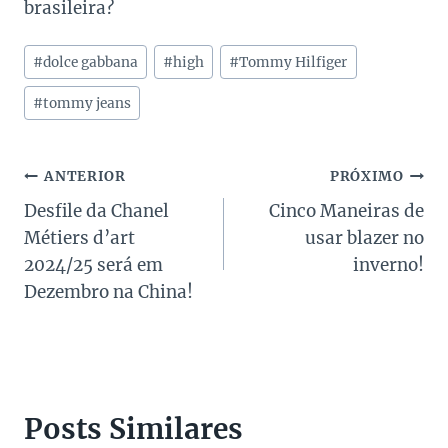
brasileira?
Tags
#
dolce gabbana
#
high
#
Tommy Hilfiger
do
Post:
#
tommy jeans
Navegação
ANTERIOR
PRÓXIMO
Desfile da Chanel
Cinco Maneiras de
de
Métiers d’art
usar blazer no
Post
2024/25 será em
inverno!
Dezembro na China!
Posts Similares