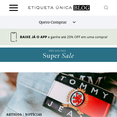
Pular
para
o
Alternar
Quero Comprar
Conteúdo
menu
filho
ARTIGOS
|
NOTÍCIAS