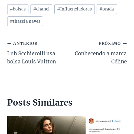
Tags
#
bolsas
#
chanel
#
Influenciadoras
#
prada
do
Post:
#
thassia naves
Navegação
ANTERIOR
PRÓXIMO
Luh Scchierolli usa
Conhecendo a marca
de
bolsa Louis Vuitton
Céline
Post
Posts Similares