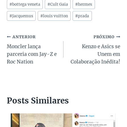
Tags
#
bottega veneta
#
Cult Gaia
#
hermes
do
Post:
#
Jacquemus
#
louis vuitton
#
prada
Navegação
ANTERIOR
PRÓXIMO
Moncler lança
Kenzo e Asics se
de
parceria com Jay-Z e
Unem em
Post
Roc Nation
Colaboração Inédita!
Posts Similares