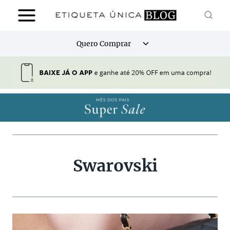
Pular
para
o
Alternar
Quero Comprar
Conteúdo
menu
filho
Swarovski