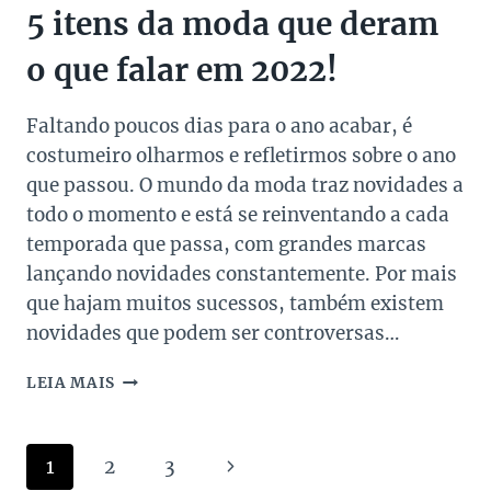
5 itens da moda que deram
o que falar em 2022!
Faltando poucos dias para o ano acabar, é
costumeiro olharmos e refletirmos sobre o ano
que passou. O mundo da moda traz novidades a
todo o momento e está se reinventando a cada
temporada que passa, com grandes marcas
lançando novidades constantemente. Por mais
que hajam muitos sucessos, também existem
novidades que podem ser controversas…
5
LEIA MAIS
ITENS
DA
MODA
Navegação
Página
1
2
3
QUE