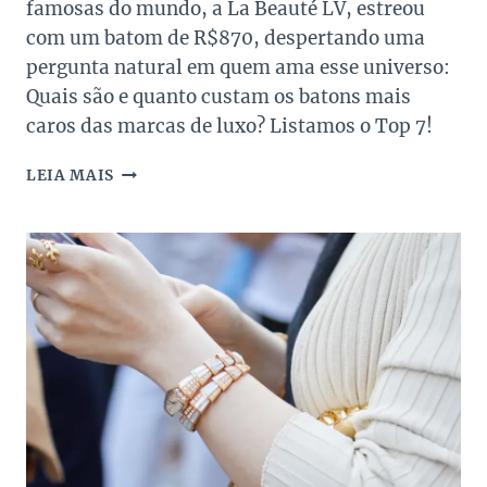
famosas do mundo, a La Beauté LV, estreou
com um batom de R$870, despertando uma
pergunta natural em quem ama esse universo:
Quais são e quanto custam os batons mais
caros das marcas de luxo? Listamos o Top 7!
QUANTO
LEIA MAIS
CUSTA
OS
BATONS
MAIS
CAROS
DAS
MARCAS
DE
LUXO?