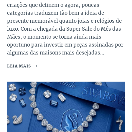
criações que definem o agora, poucas
categorias traduzem tão bem a ideia de
presente memorável quanto joias e relógios de
luxo. Com a chegada da Super Sale do Mês das
Mães, o momento se torna ainda mais
oportuno para investir em peças assinadas por
algumas das maisons mais desejadas…
TOP
LEIA MAIS
10
MARCAS
DE
JOIAS
E
RELÓGIOS
NA
SUPER
SALE
MÊS