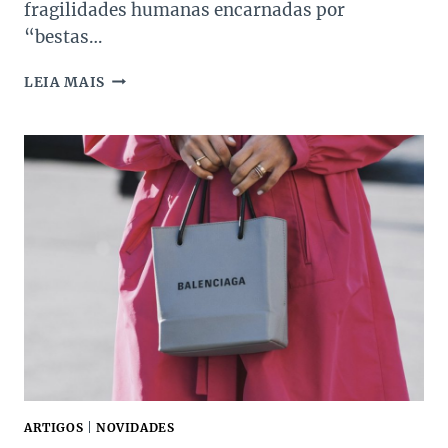
fragilidades humanas encarnadas por
“bestas…
O
LEIA MAIS
POLÊMICO
DESFILE
DE
SCHIAPARELLI
–
INFERNO
COUTURE
ARTIGOS
|
NOVIDADES