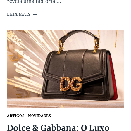
revela uma história:…
AS
LEIA MAIS
15
MELHORES
MARCAS
DE
JOIAS
E
RELÓGIOS
NA
SUPER
SALE
DOS
NAMORADOS
ARTIGOS
|
NOVIDADES
Dolce & Gabbana: O Luxo