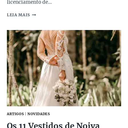
licenciamento de…
SWAROVSKI
LEIA MAIS
ENTRA
NO
MERCADO
DE
PERFUMARIA!
ARTIGOS
|
NOVIDADES
Os 11 Vestidos de Noiva