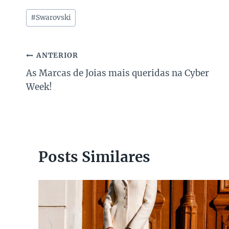
Tags
#
Swarovski
do
Post:
Navegação
ANTERIOR
As Marcas de Joias mais queridas na Cyber
de
Week!
Post
Posts Similares