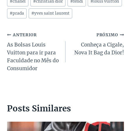
#
chanel
#
christian dior
#
fendi
#
louis vuitton
do
Post:
#
prada
#
yves saint laurent
Navegação
ANTERIOR
PRÓXIMO
As Bolsas Louis
Conheça a Cigale,
de
Vuitton para ir para
Nova It Bag da Dior!
Post
Faculdade no Mês do
Consumidor
Posts Similares