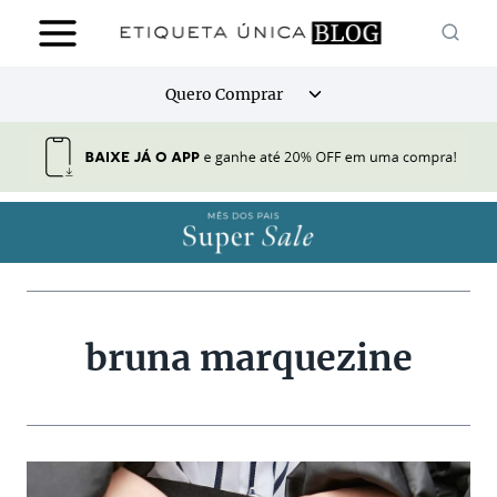
Pular
para
o
Alternar
Quero Comprar
Conteúdo
menu
filho
bruna marquezine