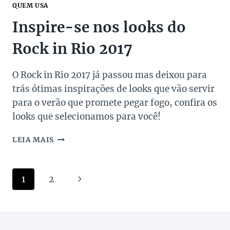
QUEM USA
Inspire-se nos looks do
Rock in Rio 2017
O Rock in Rio 2017 já passou mas deixou para
trás ótimas inspirações de looks que vão servir
para o verão que promete pegar fogo, confira os
looks que selecionamos para você!
INSPIRE-
LEIA MAIS
SE
NOS
LOOKS
Navegação
Página
1
2
DO
ROCK
da
Seguinte
IN
RIO
Página
2017