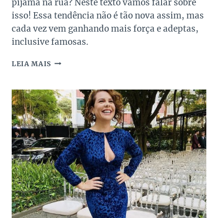
pijama na rua? Neste texto vamos falar sobre
isso! Essa tendência não é tão nova assim, mas
cada vez vem ganhando mais força e adeptas,
inclusive famosas.
PIJAMA
LEIA MAIS
NA
RUA?
VEJA
COMO
AS
FASHIONISTAS
ESTÃO
USANDO
ESSA
TENDÊNCIA!