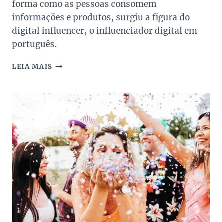
forma como as pessoas consomem
informações e produtos, surgiu a figura do
digital influencer, o influenciador digital em
português.
SETE
LEIA MAIS
BLOGUEIRAS
BRASILEIRAS
QUE
SÃO
REFERÊNCIA
NO
MUNDO
DA
MODA
E
NAS
REDES
SOCIAIS