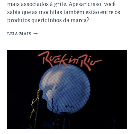
mais associados à grife. Apesar disso, você
sabia que as mochilas também estão entre os
produtos queridinhos da marca?
TOP
LEIA MAIS
10
–
MOCHILAS
QUERIDINHAS
DA
GRIFE
LOUIS
VUITTON