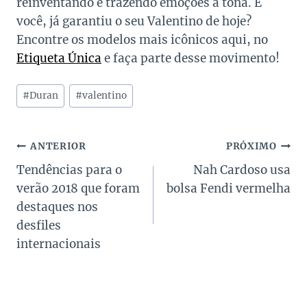
reinventando e trazendo emoções à tona. E
você, já garantiu o seu Valentino de hoje?
Encontre os modelos mais icônicos aqui, no
Etiqueta Única
e faça parte desse movimento!
Tags
#
Duran
#
valentino
do
Post:
Navegação
ANTERIOR
PRÓXIMO
Tendências para o
Nah Cardoso usa
de
verão 2018 que foram
bolsa Fendi vermelha
Post
destaques nos
desfiles
internacionais