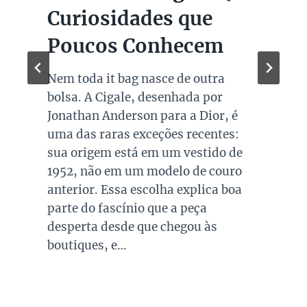
Marcas de Luxo na
Super Sale dos Pais
Quando falamos de cores de bolsas
os modelos em preto são os mais
é
queridos e tradicionais, estando
:
presente no guarda roupa de quase
e
todas as mulheres. Esta é uma cor
o
versátil, clássica e atemporal e
a
investir em peças neste tom garan
combinações para quase todo look
que usamos, sejam eles para
ocasiões casuais ou mais…