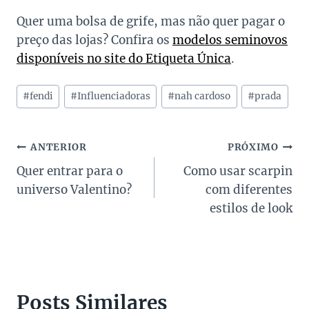
Quer uma bolsa de grife, mas não quer pagar o
preço das lojas? Confira os
modelos seminovos
disponíveis no site do Etiqueta Única
.
Tags
#
fendi
#
Influenciadoras
#
nah cardoso
#
prada
do
Post:
Navegação
ANTERIOR
PRÓXIMO
Quer entrar para o
Como usar scarpin
de
universo Valentino?
com diferentes
Post
estilos de look
Posts Similares