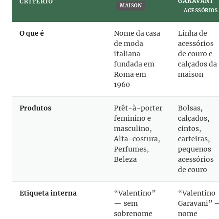
GARAVANI
CRITÉRIO
MAISON
ACESSÓRIOS
O que é
Nome da casa
Linha de
de moda
acessórios
italiana
de couro e
fundada em
calçados da
Roma em
maison
1960
Produtos
Prêt-à-porter
Bolsas,
feminino e
calçados,
masculino,
cintos,
Alta-costura,
carteiras,
Perfumes,
pequenos
Beleza
acessórios
de couro
Etiqueta interna
“Valentino”
“Valentino
— sem
Garavani” 
sobrenome
nome