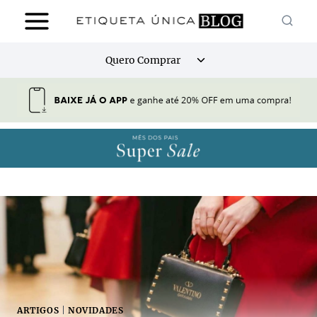
Pular
para
o
Alternar
Quero Comprar
Conteúdo
menu
filho
ARTIGOS
|
NOVIDADES