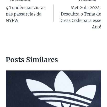
Navegação
4 Tendências vistas
Met Gala 2024:
de
nas passarelas da
Descubra o Tema do
Post
NYFW
Dress Code para esse
Ano!
Posts Similares