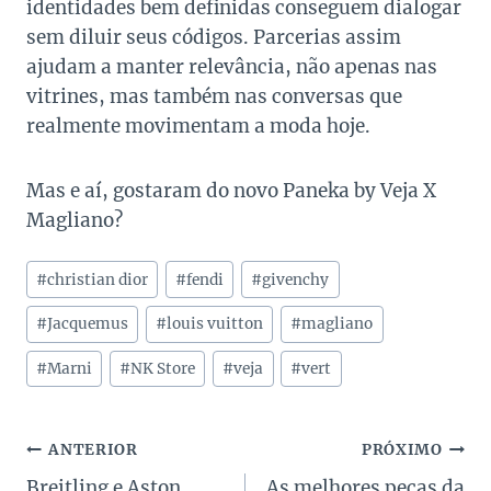
identidades bem definidas conseguem dialogar
sem diluir seus códigos. Parcerias assim
ajudam a manter relevância, não apenas nas
vitrines, mas também nas conversas que
realmente movimentam a moda hoje.
Mas e aí, gostaram do novo Paneka by Veja X
Magliano?
Tags
#
christian dior
#
fendi
#
givenchy
do
Post:
#
Jacquemus
#
louis vuitton
#
magliano
#
Marni
#
NK Store
#
veja
#
vert
Navegação
ANTERIOR
PRÓXIMO
Breitling e Aston
As melhores peças da