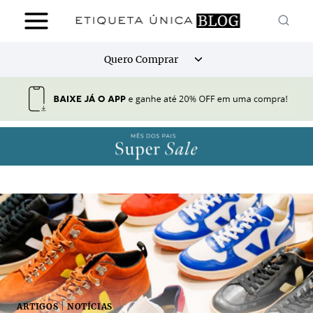
Pular
para
o
Alternar
Quero Comprar
Conteúdo
menu
filho
ARTIGOS
|
NOTÍCIAS