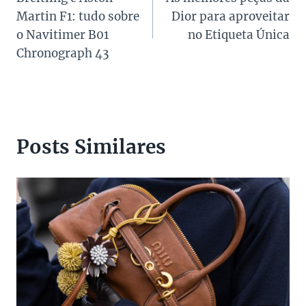
de
Martin F1: tudo sobre
Dior para aproveitar
Post
o Navitimer B01
no Etiqueta Única
Chronograph 43
Posts Similares