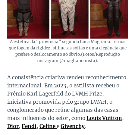
A estética da “província” segundo Luca Magliano: ternos
que fogem da rigidez, silhuetas soltas e uma elegância que
prefere o deslocamento ao óbvio.(Fotos/Reprodução
instagram @magliano.insta).
A consistência criativa rendeu reconhecimento
internacional. Em 2023, o estilista recebeu o
Prêmio Karl Lagerfeld do LVMH Prize,
iniciativa promovida pelo grupo LVMH, o
conglomerado que reúne algumas das casas
mais influentes do setor, como
Louis Vuitton
,
Dior
,
Fendi
,
Celine
e
Givenchy
.