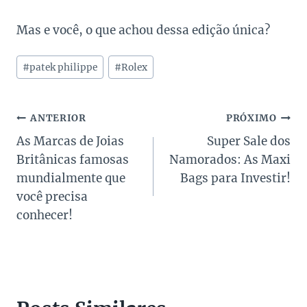
Mas e você, o que achou dessa edição única?
Tags
#
patek philippe
#
Rolex
do
Post:
Navegação
ANTERIOR
PRÓXIMO
As Marcas de Joias
Super Sale dos
de
Britânicas famosas
Namorados: As Maxi
Post
mundialmente que
Bags para Investir!
você precisa
conhecer!