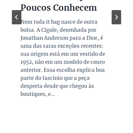
Super Sale dos Pais
Quando falamos de cores de bolsas,
os modelos em preto são os mais
queridos e tradicionais, estando
presente no guarda roupa de quase
todas as mulheres. Esta é uma cor
versátil, clássica e atemporal e
investir em peças neste tom garante
combinações para quase todo look
que usamos, sejam eles para
ocasiões casuais ou mais…