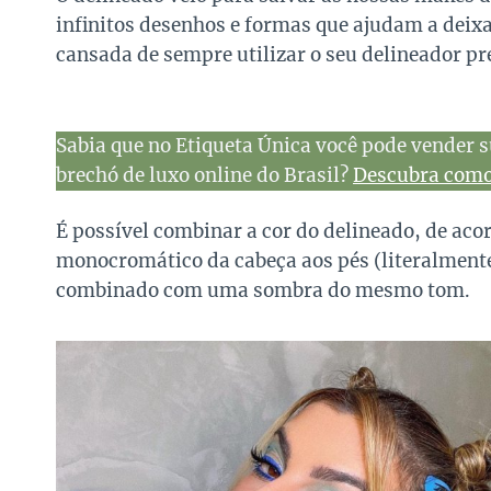
infinitos desenhos e formas que ajudam a deixa
cansada de sempre utilizar o seu delineador pre
Sabia que no Etiqueta Única você pode vender s
brechó de luxo online do Brasil?
Descubra como 
É possível combinar a cor do delineado, de acor
monocromático da cabeça aos pés (literalmente
combinado com uma sombra do mesmo tom.