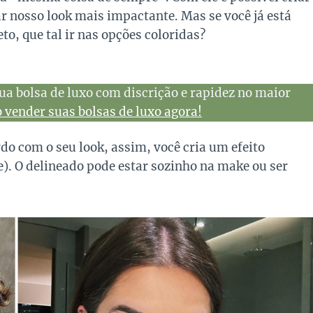
r nosso look mais impactante. Mas se você já está
to, que tal ir nas opções coloridas?
ua bolsa de luxo com discrição e rapidez no maior
vender suas bolsas de luxo agora!
do com o seu look, assim, você cria um efeito
). O delineado pode estar sozinho na make ou ser