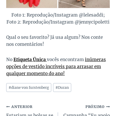
Foto 1: Reprodução/Instagram @lelesaddi;
Foto 2: Reprodução/Instagram @jennycipoletti
Qual o seu favorito? Já usa algum? Nos conte
nos comentários!
No
Etiqueta Única
vocês encontram
inúmeras
opções de vestido incríveis para arrasar em
qualquer momento do ano!
Tags
#
diane von furstenberg
#
Duran
do
Post:
Navegação
ANTERIOR
PRÓXIMO
Estariam as bolsas se
Campanha “Eu apoio