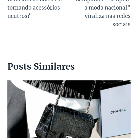
de
tornando acessórios
a moda nacional”
Post
neutros?
viraliza nas redes
sociais
Posts Similares