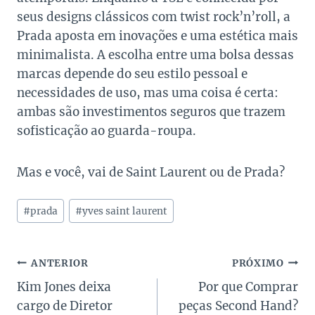
seus designs clássicos com twist rock’n’roll, a
Prada aposta em inovações e uma estética mais
minimalista. A escolha entre uma bolsa dessas
marcas depende do seu estilo pessoal e
necessidades de uso, mas uma coisa é certa:
ambas são investimentos seguros que trazem
sofisticação ao guarda-roupa.
Mas e você, vai de Saint Laurent ou de Prada?
Tags
#
prada
#
yves saint laurent
do
Post:
Navegação
ANTERIOR
PRÓXIMO
Kim Jones deixa
Por que Comprar
de
cargo de Diretor
peças Second Hand?