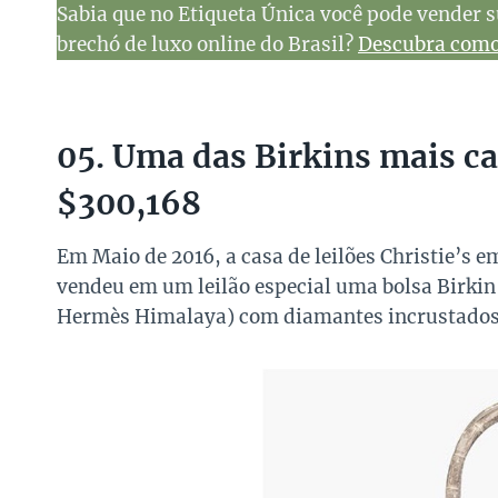
Sabia que no Etiqueta Única você pode vender s
brechó de luxo online do Brasil?
Descubra como 
05. Uma das Birkins mais c
$300,168
Em Maio de 2016, a casa de leilões Christie’s
vendeu em um leilão especial uma bolsa Birkin 
Hermès Himalaya) com diamantes incrustados e