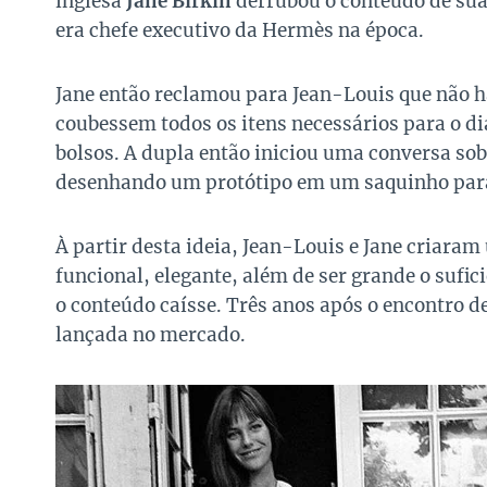
inglesa
Jane Birkin
derrubou o conteúdo de sua 
era chefe executivo da Hermès na época.
Jane então reclamou para Jean-Louis que não h
coubessem todos os itens necessários para o di
bolsos. A dupla então iniciou uma conversa sobr
desenhando um protótipo em um saquinho para
À partir desta ideia, Jean-Louis e Jane criara
funcional, elegante, além de ser grande o sufi
o conteúdo caísse. Três anos após o encontro de
lançada no mercado.