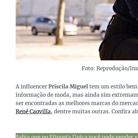
Foto: Reprodução/In
A influencer
Priscila Miguel
tem um estilo bem
informação de moda, mas ainda sim extremamen
ser encontradas as melhores marcas do merca
René Caovilla
, dentre muitas outras. Confira a
Sabia que no Etiqueta Única você pode vender s