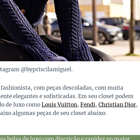
stagram @bypriscilamiguel.
 fashionista, com peças descoladas, com muita
te elegantes e sofisticadas. Em seu closet podem
do de luxo como
Louis Vuitton
,
Fendi
,
Christian Dior
,
baixo algumas peças de seu closet abaixo:
ua bolsa de luxo com discrição e rapidez no maior