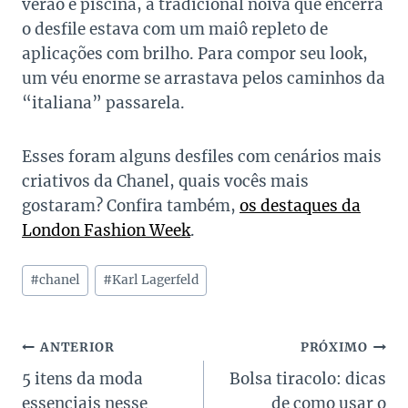
verão e piscina, a tradicional noiva que encerra
o desfile estava com um maiô repleto de
aplicações com brilho. Para compor seu look,
um véu enorme se arrastava pelos caminhos da
“italiana” passarela.
Esses foram alguns desfiles com cenários mais
criativos da Chanel, quais vocês mais
gostaram? Confira também,
os destaques da
London Fashion Week
.
Tags
#
chanel
#
Karl Lagerfeld
do
Post:
Navegação
ANTERIOR
PRÓXIMO
5 itens da moda
Bolsa tiracolo: dicas
de
essenciais nesse
de como usar o